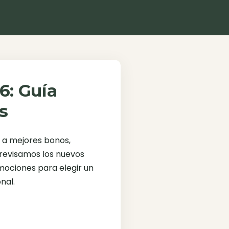
6: Guía
s
 a mejores bonos,
 revisamos los nuevos
omociones para elegir un
nal.