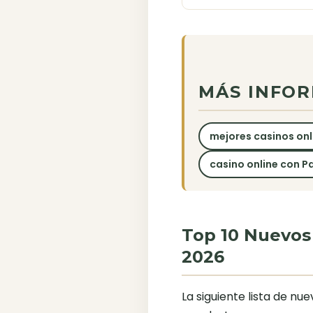
MÁS INFOR
mejores casinos onl
casino online con P
Top 10 Nuevos
2026
La siguiente lista de n