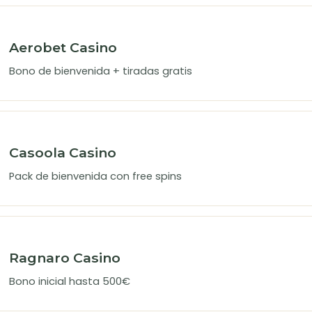
Aerobet Casino
Bono de bienvenida + tiradas gratis
Casoola Casino
Pack de bienvenida con free spins
Ragnaro Casino
Bono inicial hasta 500€