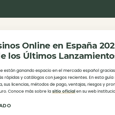
inos Online en España 202
e los Últimos Lanzamiento
ine están ganando espacio en el mercado español gracias
 rápidas y catálogos con juegos recientes. En esta guía
a, sus licencias, métodos de pago, ventajas, riesgos y pr
guro. Conoce más sobre la
sitio oficial
en su web institucio
CADO