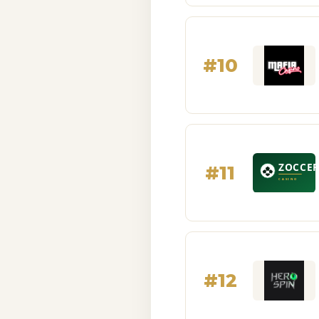
#10
#11
#12