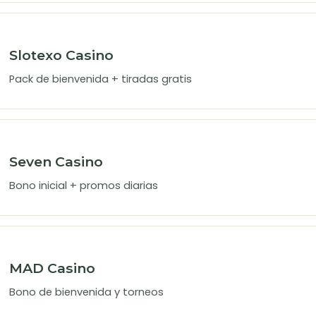
Slotexo Casino
Pack de bienvenida + tiradas gratis
Seven Casino
Bono inicial + promos diarias
MAD Casino
Bono de bienvenida y torneos