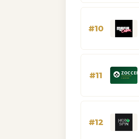
#10
#11
#12