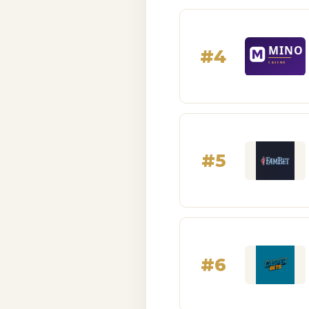
#4
#5
#6