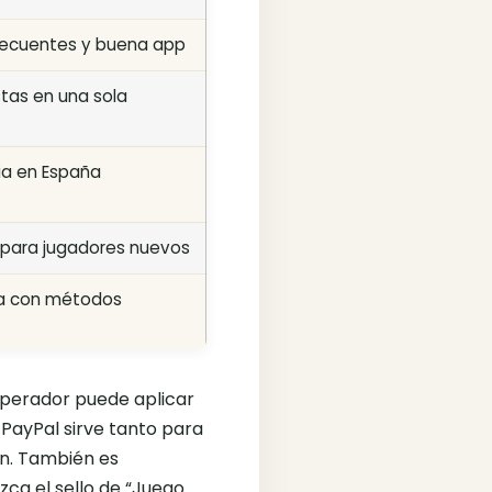
recuentes y buena app
tas en una sola
ia en España
e para jugadores nuevos
ca con métodos
operador puede aplicar
 PayPal sirve tanto para
ón. También es
zca el sello de “Juego