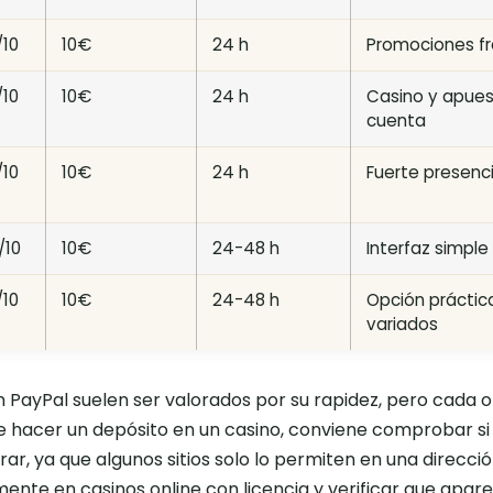
/10
10€
24 h
Promociones f
/10
10€
24 h
Casino y apues
cuenta
/10
10€
24 h
Fuerte presenc
/10
10€
24-48 h
Interfaz simpl
/10
10€
24-48 h
Opción prácti
variados
 PayPal suelen ser valorados por su rapidez, pero cada 
de hacer un depósito en un casino, conviene comprobar si
ar, ya que algunos sitios solo lo permiten en una direcci
ente en casinos online con licencia y verificar que apare