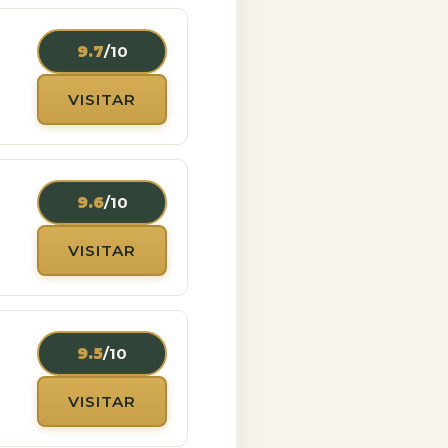
9.7
/10
VISITAR
9.6
/10
VISITAR
9.5
/10
VISITAR