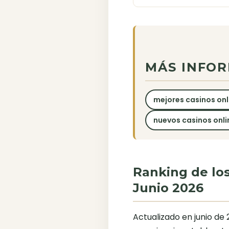
MÁS INFOR
mejores casinos onl
nuevos casinos onli
Ranking de lo
Junio 2026
Actualizado en junio de