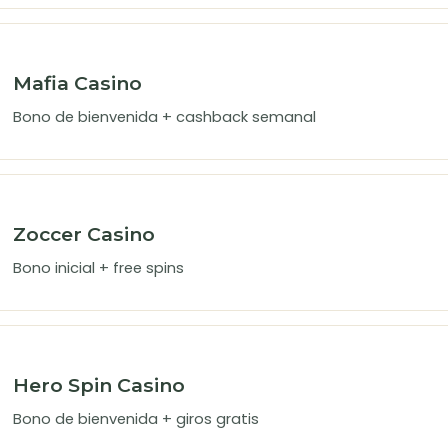
Mafia Casino
Bono de bienvenida + cashback semanal
Zoccer Casino
Bono inicial + free spins
Hero Spin Casino
Bono de bienvenida + giros gratis