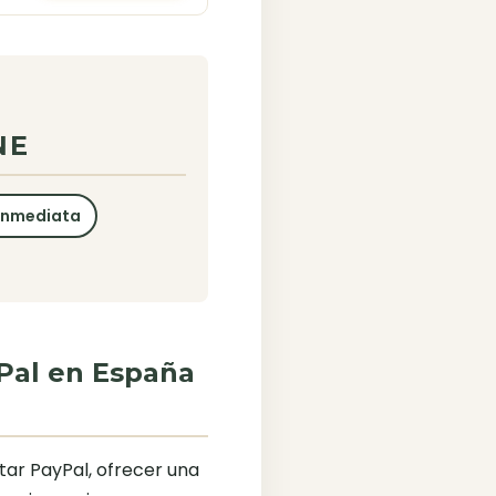
NE
 inmediata
Pal en España
tar PayPal, ofrecer una