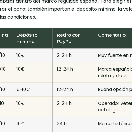
rabajar dentro del marco regulado español. Para elegir el
rar el bono: también importan el depósito mínimo, la velo
 las condiciones.
ting
Depósito
Retiro con
Comentario
mínimo
PayPal
/10
10€
2-24 h
Muy fuerte en 
/10
10€
12-24 h
Marca española
ruleta y slots
/10
5-10€
12-24 h
Buena opción p
/10
10€
2-24 h
Operador vete
catálogo
/10
10€
24 h
Marca históric