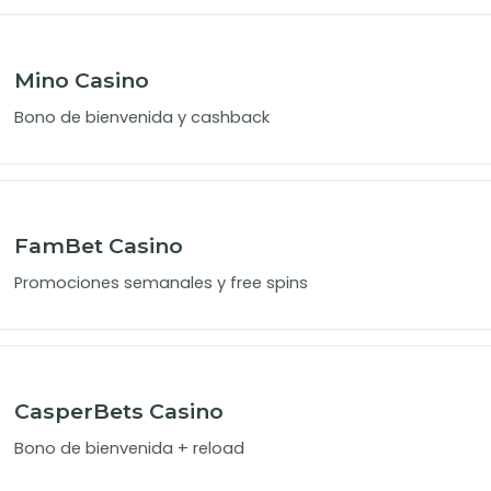
Mino Casino
Bono de bienvenida y cashback
FamBet Casino
Promociones semanales y free spins
CasperBets Casino
Bono de bienvenida + reload