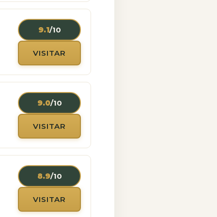
9.1
/10
VISITAR
9.0
/10
VISITAR
8.9
/10
VISITAR