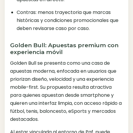
Contras: menos trayectoria que marcas
históricas y condiciones promocionales que
deben revisarse caso por caso.
Golden Bull: Apuestas premium con
experiencia móvil
Golden Bull se presenta como una casa de
apuestas moderna, enfocada en usuarios que
priorizan diseño, velocidad y una experiencia
mobile-first. Su propuesta resulta atractiva
para quienes apuestan desde smartphone y
quieren una interfaz limpia, con acceso rápido a
fútbol, tenis, baloncesto, eSports y mercados
destacados.
Al estar vinculada al entorno de Paf, puede