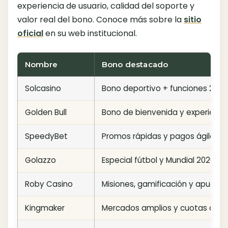
experiencia de usuario, calidad del soporte y
valor real del bono. Conoce más sobre la
sitio
oficial
en su web institucional.
Nombre
Bono destacado
Solcasino
Bono deportivo + funciones 2UP 
Golden Bull
Bono de bienvenida y experiencia
SpeedyBet
Promos rápidas y pagos ágiles
Golazzo
Especial fútbol y Mundial 2026
Roby Casino
Misiones, gamificación y apuesta
Kingmaker
Mercados amplios y cuotas comp