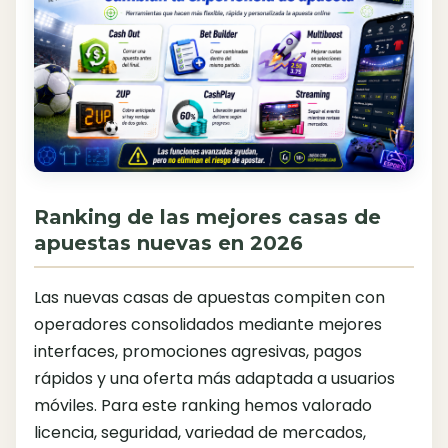
Ranking de las mejores casas de
apuestas nuevas en 2026
Las nuevas casas de apuestas compiten con
operadores consolidados mediante mejores
interfaces, promociones agresivas, pagos
rápidos y una oferta más adaptada a usuarios
móviles. Para este ranking hemos valorado
licencia, seguridad, variedad de mercados,