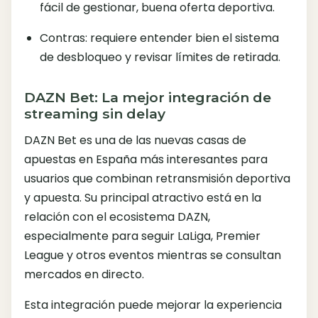
fácil de gestionar, buena oferta deportiva.
Contras: requiere entender bien el sistema
de desbloqueo y revisar límites de retirada.
DAZN Bet: La mejor integración de
streaming sin delay
DAZN Bet es una de las nuevas casas de
apuestas en España más interesantes para
usuarios que combinan retransmisión deportiva
y apuesta. Su principal atractivo está en la
relación con el ecosistema DAZN,
especialmente para seguir LaLiga, Premier
League y otros eventos mientras se consultan
mercados en directo.
Esta integración puede mejorar la experiencia