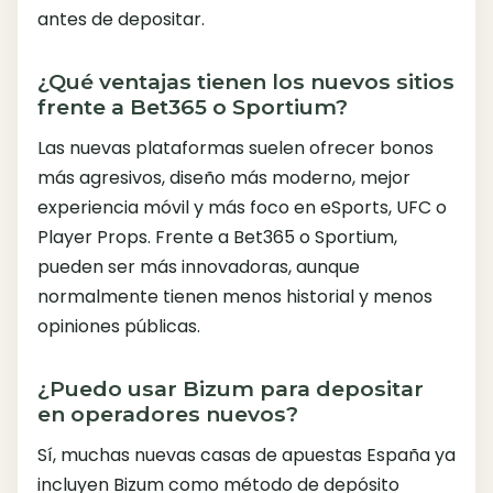
antes de depositar.
¿Qué ventajas tienen los nuevos sitios
frente a Bet365 o Sportium?
Las nuevas plataformas suelen ofrecer bonos
más agresivos, diseño más moderno, mejor
experiencia móvil y más foco en eSports, UFC o
Player Props. Frente a Bet365 o Sportium,
pueden ser más innovadoras, aunque
normalmente tienen menos historial y menos
opiniones públicas.
¿Puedo usar Bizum para depositar
en operadores nuevos?
Sí, muchas nuevas casas de apuestas España ya
incluyen Bizum como método de depósito