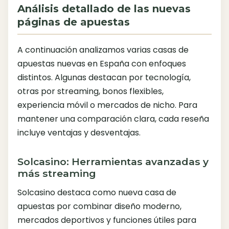
Análisis detallado de las nuevas
páginas de apuestas
A continuación analizamos varias casas de
apuestas nuevas en España con enfoques
distintos. Algunas destacan por tecnología,
otras por streaming, bonos flexibles,
experiencia móvil o mercados de nicho. Para
mantener una comparación clara, cada reseña
incluye ventajas y desventajas.
Solcasino: Herramientas avanzadas y
más streaming
Solcasino destaca como nueva casa de
apuestas por combinar diseño moderno,
mercados deportivos y funciones útiles para