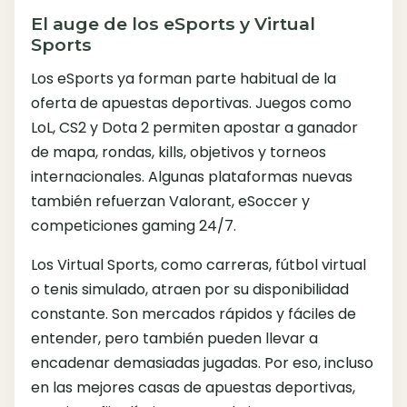
El auge de los eSports y Virtual
Sports
Los eSports ya forman parte habitual de la
oferta de apuestas deportivas. Juegos como
LoL, CS2 y Dota 2 permiten apostar a ganador
de mapa, rondas, kills, objetivos y torneos
internacionales. Algunas plataformas nuevas
también refuerzan Valorant, eSoccer y
competiciones gaming 24/7.
Los Virtual Sports, como carreras, fútbol virtual
o tenis simulado, atraen por su disponibilidad
constante. Son mercados rápidos y fáciles de
entender, pero también pueden llevar a
encadenar demasiadas jugadas. Por eso, incluso
en las mejores casas de apuestas deportivas,