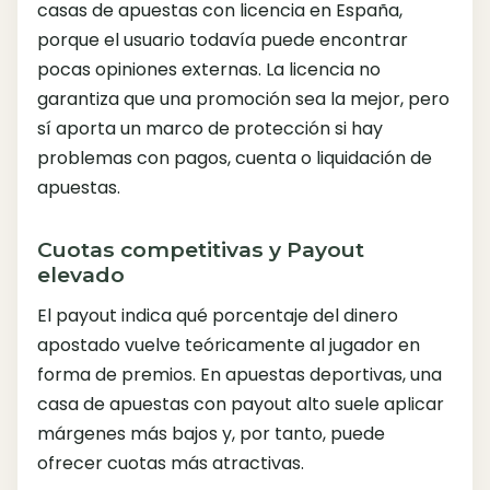
casas de apuestas con licencia en España,
porque el usuario todavía puede encontrar
pocas opiniones externas. La licencia no
garantiza que una promoción sea la mejor, pero
sí aporta un marco de protección si hay
problemas con pagos, cuenta o liquidación de
apuestas.
Cuotas competitivas y Payout
elevado
El payout indica qué porcentaje del dinero
apostado vuelve teóricamente al jugador en
forma de premios. En apuestas deportivas, una
casa de apuestas con payout alto suele aplicar
márgenes más bajos y, por tanto, puede
ofrecer cuotas más atractivas.