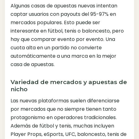
Algunas casas de apuestas nuevas intentan
captar usuarios con payouts del 95-97% en
mercados populares. Esto puede ser
interesante en fútbol, tenis o baloncesto, pero
hay que comparar evento por evento. Una
cuota alta en un partido no convierte
automáticamente a una marca en la mejor
casa de apuestas.
Variedad de mercados y apuestas de
nicho
Las nuevas plataformas suelen diferenciarse
por mercados que no siempre tienen tanto
protagonismo en operadores tradicionales.
Además de fútbol y tenis, muchas incluyen
Player Props, eSports, UFC, baloncesto, tenis de