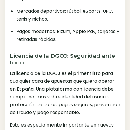
Mercados deportivos: fútbol, eSports, UFC,
tenis y nichos.
Pagos modernos: Bizum, Apple Pay, tarjetas y
retiradas rápidas.
Licencia de la DGOJ: Seguridad ante
todo
La licencia de la DGOJ es el primer filtro para
cualquier casa de apuestas que quiera operar
en España. Una plataforma con licencia debe
cumplir normas sobre identidad del usuario,
protección de datos, pagos seguros, prevención
de fraude y juego responsable.
Esto es especialmente importante en nuevas