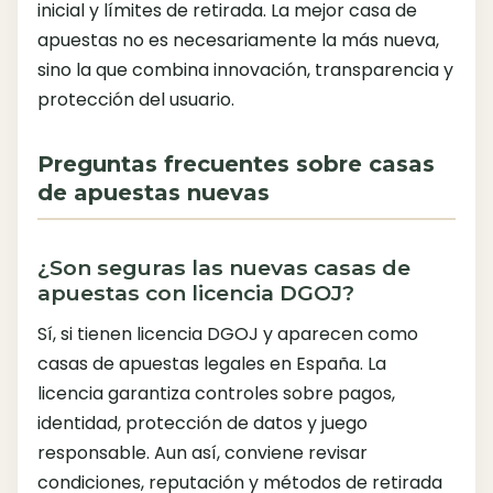
inicial y límites de retirada. La mejor casa de
apuestas no es necesariamente la más nueva,
sino la que combina innovación, transparencia y
protección del usuario.
Preguntas frecuentes sobre casas
de apuestas nuevas
¿Son seguras las nuevas casas de
apuestas con licencia DGOJ?
Sí, si tienen licencia DGOJ y aparecen como
casas de apuestas legales en España. La
licencia garantiza controles sobre pagos,
identidad, protección de datos y juego
responsable. Aun así, conviene revisar
condiciones, reputación y métodos de retirada