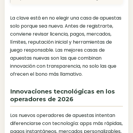
La clave está en no elegir una casa de apuestas
solo porque sea nueva. Antes de registrarte,
conviene revisar licencia, pagos, mercados,
límites, reputación inicial y herramientas de
juego responsable. Las mejores casas de
apuestas nuevas son las que combinan
innovación con transparencia, no solo las que
ofrecen el bono más llamativo.
Innovaciones tecnológicas en los
operadores de 2026
Los nuevos operadores de apuestas intentan
diferenciarse con tecnología: apps más rápidas,
pagos instantáneos, mercados personalizables,