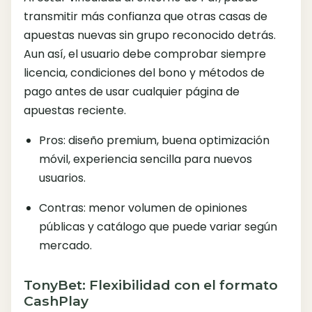
transmitir más confianza que otras casas de
apuestas nuevas sin grupo reconocido detrás.
Aun así, el usuario debe comprobar siempre
licencia, condiciones del bono y métodos de
pago antes de usar cualquier página de
apuestas reciente.
Pros: diseño premium, buena optimización
móvil, experiencia sencilla para nuevos
usuarios.
Contras: menor volumen de opiniones
públicas y catálogo que puede variar según
mercado.
TonyBet: Flexibilidad con el formato
CashPlay