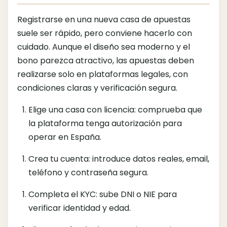
Registrarse en una nueva casa de apuestas
suele ser rápido, pero conviene hacerlo con
cuidado. Aunque el diseño sea moderno y el
bono parezca atractivo, las apuestas deben
realizarse solo en plataformas legales, con
condiciones claras y verificación segura.
Elige una casa con licencia: comprueba que
la plataforma tenga autorización para
operar en España.
Crea tu cuenta: introduce datos reales, email,
teléfono y contraseña segura.
Completa el KYC: sube DNI o NIE para
verificar identidad y edad.