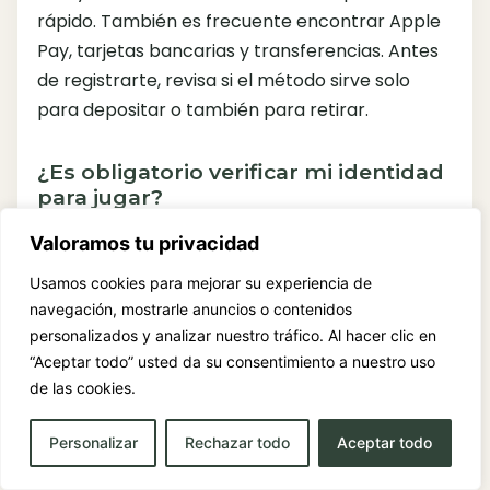
rápido. También es frecuente encontrar Apple
Pay, tarjetas bancarias y transferencias. Antes
de registrarte, revisa si el método sirve solo
para depositar o también para retirar.
¿Es obligatorio verificar mi identidad
para jugar?
Sí. En España, cualquier casa de apuestas con
Valoramos tu privacidad
licencia debe verificar la identidad del usuario
Usamos cookies para mejorar su experiencia de
mediante DNI, NIE u otros documentos válidos.
navegación, mostrarle anuncios o contenidos
Este proceso KYC es obligatorio para cumplir la
personalizados y analizar nuestro tráfico. Al hacer clic en
normativa, prevenir fraude y proteger a
“Aceptar todo” usted da su consentimiento a nuestro uso
menores de edad.
de las cookies.
Personalizar
Rechazar todo
Aceptar todo
¿Cuáles son las mejores casas para
apostar en eSports?